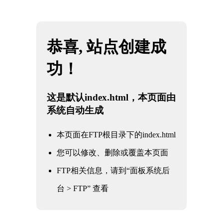
网站地图
fun88·乐天堂(中国)-官方网站
☰
F88乐天堂官网：电竞选手的心理调适
时间：2026-05-20 访问量：1041
在电竞的世界里，选手们不仅要面对激烈的竞争和高强度的训练，还