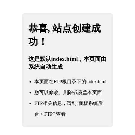
网站地图
fun88·乐天堂(中国)-官方网站
☰
F88乐天堂官网：电竞产业的经济贡献
时间：2026-05-28 访问量：1036
F88乐天堂官网：电竞产业的经济贡献